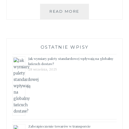
POJEMNIKI
READ MORE
Z
POKRYWĄ
DO
UŻYTKU
CODZIENNEGO
OSTATNIE WPISY
Jak wymiary palety standardowej wpływają na globalny
łańcuch dostaw?
28 września, 2025
Zabezpieczenie towarów w transporcie