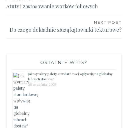
Nawigacja
Atuty i zastosowanie worków foliowych
wpisu
NEXT POST
Do czego dokładnie służą kątowniki tekturowe?
OSTATNIE WPISY
Jak wymiary palety standardowej wpływają na globalny
łańcuch dostaw?
28 września, 2025