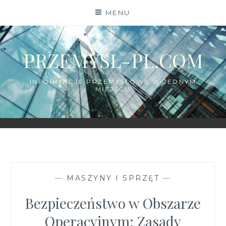
Skip
MENU
to
content
PRZEMYSŁ-PL.COM
INFORMACJE PRZEMYSŁOWE W JEDNYM
MIEJSCU
—
MASZYNY I SPRZĘT
—
Bezpieczeństwo w Obszarze
Operacyjnym: Zasady