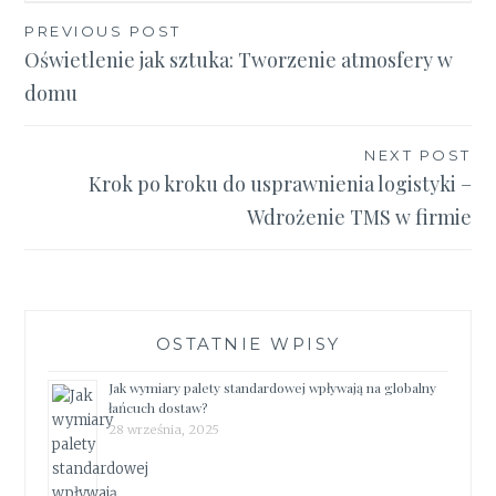
Nawigacja
PREVIOUS POST
Oświetlenie jak sztuka: Tworzenie atmosfery w
wpisu
domu
NEXT POST
Krok po kroku do usprawnienia logistyki –
Wdrożenie TMS w firmie
OSTATNIE WPISY
Jak wymiary palety standardowej wpływają na globalny
łańcuch dostaw?
28 września, 2025