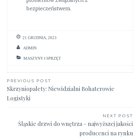
problemów związanych z
bezpieczeństwem.
21 GRUDNIA, 2023
ADMIN
MASZYNY I SPRZĘT
Nawigacja
PREVIOUS POST
Skrzyniopalety: Niewidzialni Bohaterowie
wpisu
Logistyki
NEXT POST
Śląskie drzwi do wnętrza – najwyższej jakości
producenci na rynku