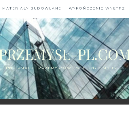
MATERIAŁY BUDOWLANE
WYKOŃCZENIE WNĘTRZ
PRZEMYSŁ-PL.CO
INFORMACJE PRZEMYSŁOWE W JEDNYM MIEJSCU
— —