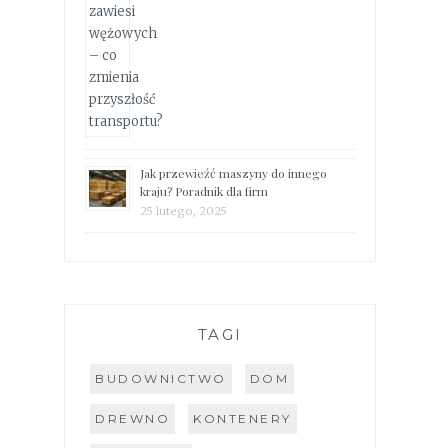
Jak przewieźć maszyny do innego
kraju? Poradnik dla firm
25 lutego, 2025
TAGI
BUDOWNICTWO
DOM
DREWNO
KONTENERY