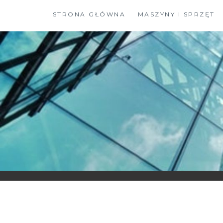
Skip
STRONA GŁÓWNA
MASZYNY I SPRZĘT
to
content