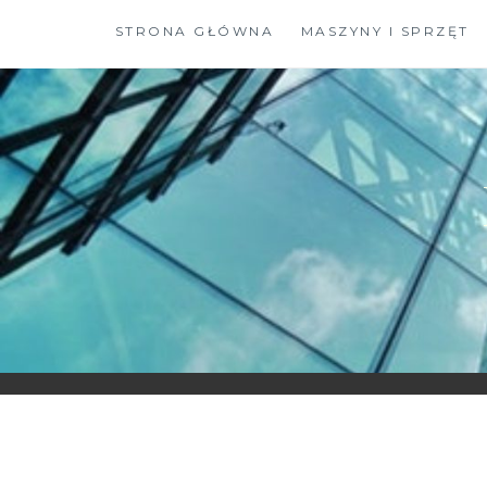
Skip
STRONA GŁÓWNA
MASZYNY I SPRZĘT
to
content