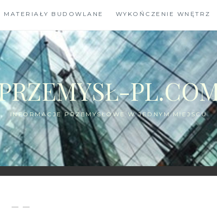
MATERIAŁY BUDOWLANE
WYKOŃCZENIE WNĘTRZ
PRZEMYSŁ-PL.CO
INFORMACJE PRZEMYSŁOWE W JEDNYM MIEJSCU
— —