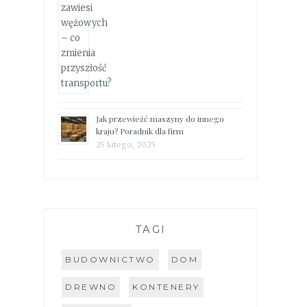
Jak przewieźć maszyny do innego
kraju? Poradnik dla firm
25 lutego, 2025
TAGI
BUDOWNICTWO
DOM
DREWNO
KONTENERY