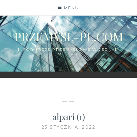
Skip
MENU
to
content
PRZEMYSŁ-PL.COM
INFORMACJE PRZEMYSŁOWE W JEDNYM
MIEJSCU
— —
alpari (1)
23 STYCZNIA, 2022