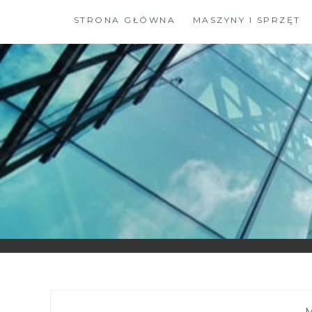
Skip
STRONA GŁÓWNA
MASZYNY I SPRZĘT
to
content
—