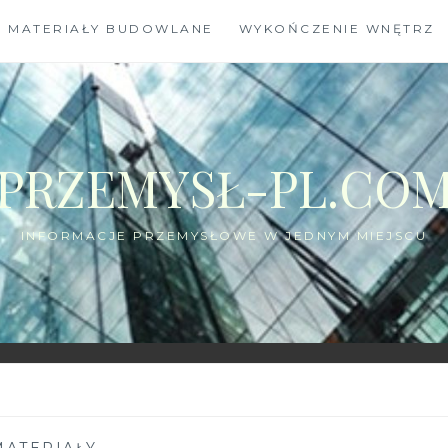
MATERIAŁY BUDOWLANE
WYKOŃCZENIE WNĘTRZ
PRZEMYSŁ-PL.CO
INFORMACJE PRZEMYSŁOWE W JEDNYM MIEJSCU
MATERIAŁY
—