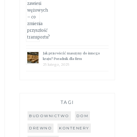
Jak przewieźć maszyny do innego
kraju? Poradnik dla firm
25 lutego, 2025
TAGI
BUDOWNICTWO
DOM
DREWNO
KONTENERY