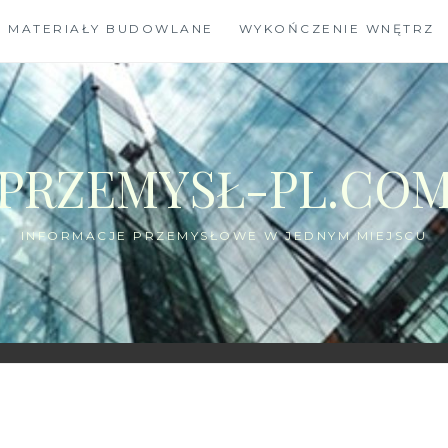
MATERIAŁY BUDOWLANE
WYKOŃCZENIE WNĘTRZ
PRZEMYSŁ-PL.CO
INFORMACJE PRZEMYSŁOWE W JEDNYM MIEJSCU