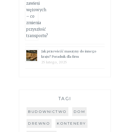
Jak przewieźć maszyny do innego
kraju? Poradnik dla firm
25 lutego, 2025
TAGI
BUDOWNICTWO
DOM
DREWNO
KONTENERY