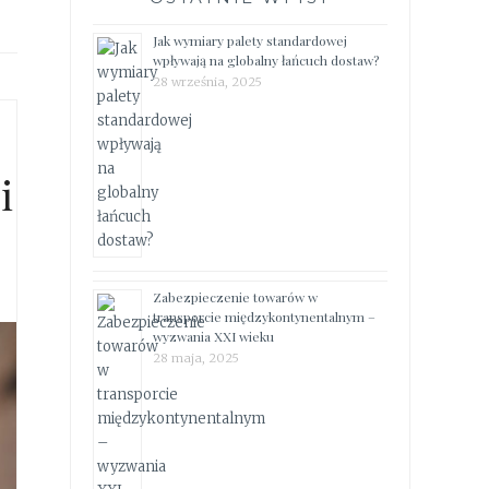
Jak wymiary palety standardowej
wpływają na globalny łańcuch dostaw?
28 września, 2025
i
Zabezpieczenie towarów w
transporcie międzykontynentalnym –
wyzwania XXI wieku
28 maja, 2025