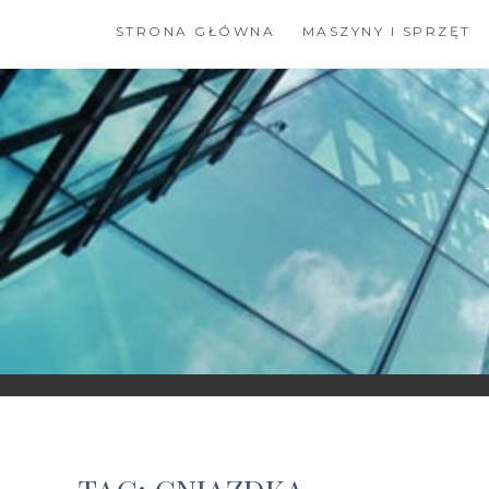
Skip
STRONA GŁÓWNA
MASZYNY I SPRZĘT
to
content