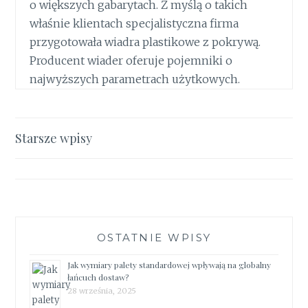
o większych gabarytach. Z myślą o takich
właśnie klientach specjalistyczna firma
przygotowała wiadra plastikowe z pokrywą.
Producent wiader oferuje pojemniki o
najwyższych parametrach użytkowych.
Nawigacja
Starsze wpisy
po
wpisach
OSTATNIE WPISY
Jak wymiary palety standardowej wpływają na globalny
łańcuch dostaw?
28 września, 2025