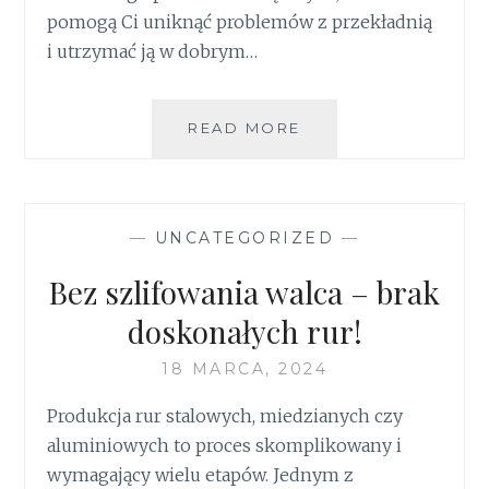
pomogą Ci uniknąć problemów z przekładnią
i utrzymać ją w dobrym…
JAK
READ MORE
PRECYZYJNE
POMIARY
KÓŁ
ZĘBATYCH
—
UNCATEGORIZED
—
WPŁYWAJĄ
NA
Bez szlifowania walca – brak
DZIAŁANIE
MECHANIZMÓW
doskonałych rur!
PRZEKŁADNIOWYC
18 MARCA, 2024
Produkcja rur stalowych, miedzianych czy
aluminiowych to proces skomplikowany i
wymagający wielu etapów. Jednym z