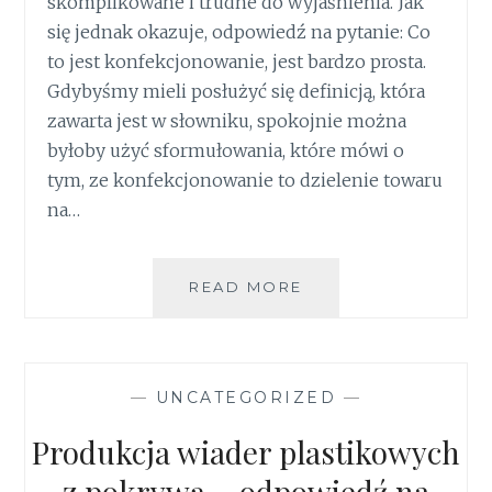
skomplikowane i trudne do wyjaśnienia. Jak
się jednak okazuje, odpowiedź na pytanie: Co
to jest konfekcjonowanie, jest bardzo prosta.
Gdybyśmy mieli posłużyć się definicją, która
zawarta jest w słowniku, spokojnie można
byłoby użyć sformułowania, które mówi o
tym, ze konfekcjonowanie to dzielenie towaru
na…
KONFEKCJONOWAN
READ MORE
–
CO
WARTO
NA
—
UNCATEGORIZED
—
TEN
TEMAT
Produkcja wiader plastikowych
WIEDZIEĆ?
z pokrywą – odpowiedź na