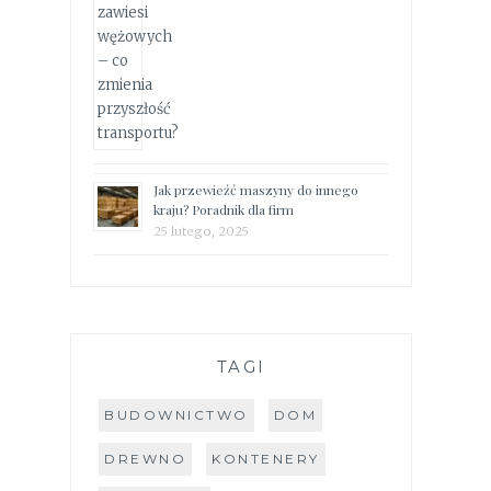
Jak przewieźć maszyny do innego
kraju? Poradnik dla firm
25 lutego, 2025
TAGI
BUDOWNICTWO
DOM
DREWNO
KONTENERY