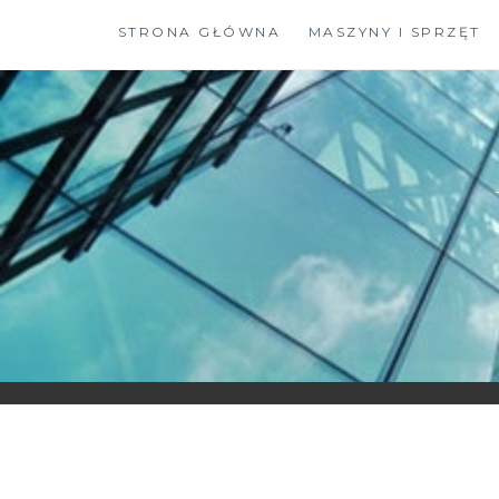
Skip
STRONA GŁÓWNA
MASZYNY I SPRZĘT
to
content