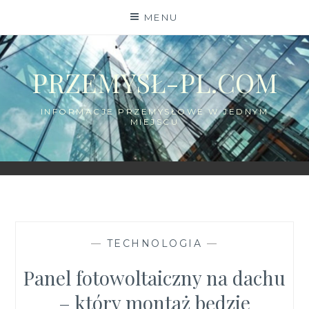
Skip
MENU
to
content
PRZEMYSŁ-PL.COM
INFORMACJE PRZEMYSŁOWE W JEDNYM
MIEJSCU
—
TECHNOLOGIA
—
Panel fotowoltaiczny na dachu
– który montaż będzie