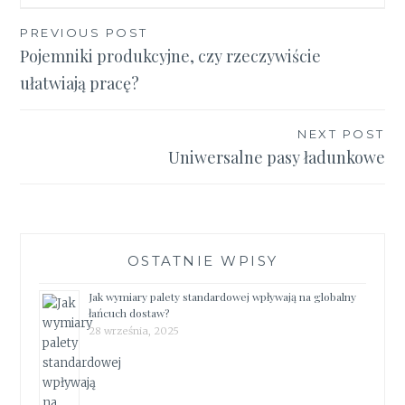
Nawigacja
PREVIOUS POST
Pojemniki produkcyjne, czy rzeczywiście
wpisu
ułatwiają pracę?
NEXT POST
Uniwersalne pasy ładunkowe
OSTATNIE WPISY
Jak wymiary palety standardowej wpływają na globalny
łańcuch dostaw?
28 września, 2025