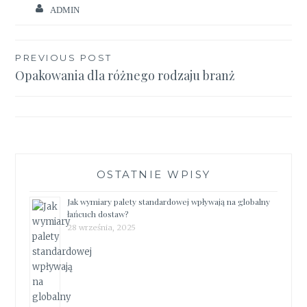
ADMIN
Nawigacja
PREVIOUS POST
Opakowania dla różnego rodzaju branż
wpisu
OSTATNIE WPISY
Jak wymiary palety standardowej wpływają na globalny
łańcuch dostaw?
28 września, 2025