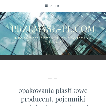
Skip
MENU
to
content
PRZEMYSŁ-PL.COM
INFORMACJE PRZEMYSŁOWE W JEDNYM
MIEJSCU
— —
opakowania plastikowe
producent, pojemniki