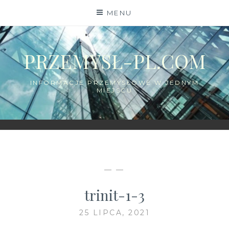
Skip
MENU
to
content
PRZEMYSŁ-PL.COM
INFORMACJE PRZEMYSŁOWE W JEDNYM
MIEJSCU
— —
trinit-1-3
25 LIPCA, 2021