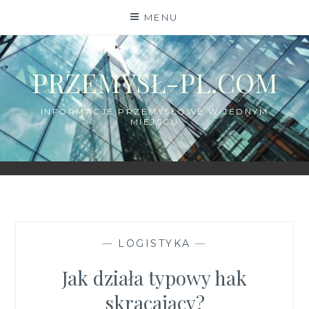
Skip
MENU
to
content
PRZEMYSŁ-PL.COM
INFORMACJE PRZEMYSŁOWE W JEDNYM
MIEJSCU
—
LOGISTYKA
—
Jak działa typowy hak
skracający?