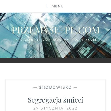
Skip
MENU
to
content
PRZEMYSŁ-PL.COM
INFORMACJE PRZEMYSŁOWE W JEDNYM
MIEJSCU
—
ŚRODOWISKO
—
Segregacja śmieci
27 STYCZNIA, 2022