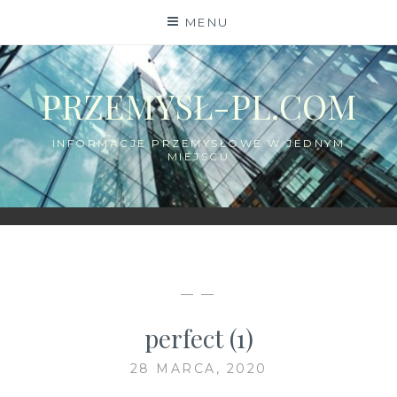
Skip
MENU
to
content
PRZEMYSŁ-PL.COM
INFORMACJE PRZEMYSŁOWE W JEDNYM
MIEJSCU
— —
perfect (1)
28 MARCA, 2020