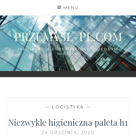
Skip
MENU
to
content
PRZEMYSŁ-PL.COM
INFORMACJE PRZEMYSŁOWE W JEDNYM
MIEJSCU
—
LOGISTYKA
—
Niezwykle higieniczna paleta h1
24 GRUDNIA, 2020