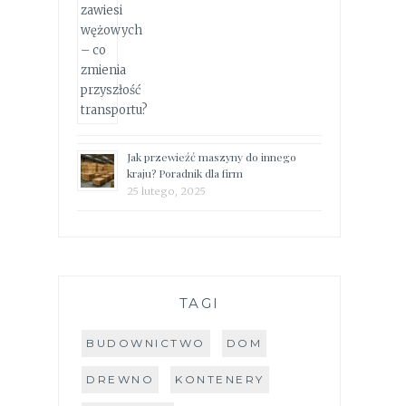
Jak przewieźć maszyny do innego
kraju? Poradnik dla firm
25 lutego, 2025
TAGI
BUDOWNICTWO
DOM
DREWNO
KONTENERY