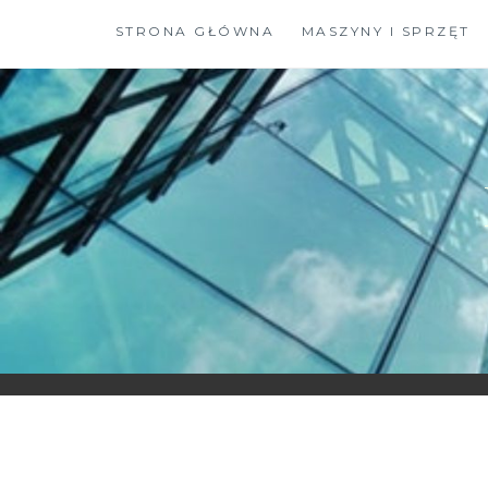
Skip
STRONA GŁÓWNA
MASZYNY I SPRZĘT
to
content