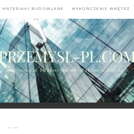
MATERIAŁY BUDOWLANE
WYKOŃCZENIE WNĘTRZ
PRZEMYSŁ-PL.CO
INFORMACJE PRZEMYSŁOWE W JEDNYM MIEJSCU
— —