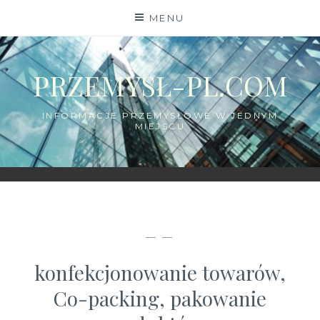
Skip
MENU
to
content
PRZEMYSŁ-PL.COM
INFORMACJE PRZEMYSŁOWE W JEDNYM
MIEJSCU
— —
konfekcjonowanie towarów,
Co-packing, pakowanie