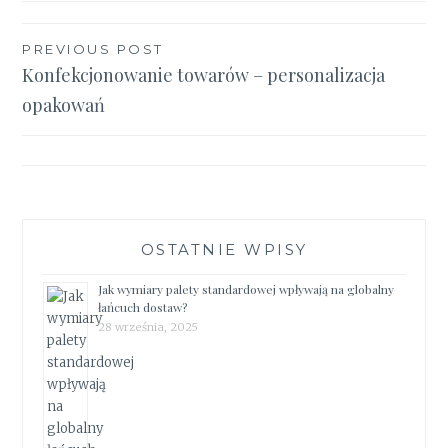
Nawigacja
PREVIOUS POST
Konfekcjonowanie towarów – personalizacja
wpisu
opakowań
OSTATNIE WPISY
Jak wymiary palety standardowej wpływają na globalny
łańcuch dostaw?
28 września, 2025