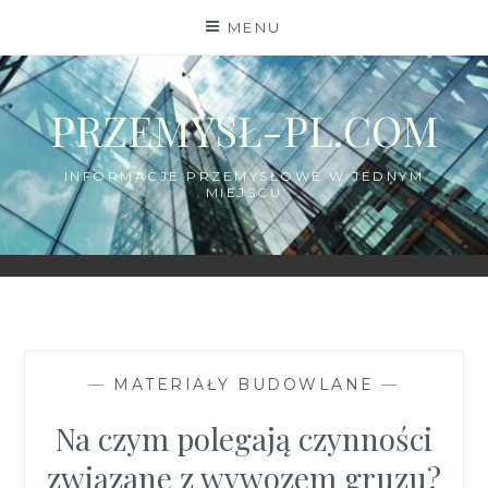
Skip
MENU
to
content
PRZEMYSŁ-PL.COM
INFORMACJE PRZEMYSŁOWE W JEDNYM
MIEJSCU
—
MATERIAŁY BUDOWLANE
—
Na czym polegają czynności
związane z wywozem gruzu?