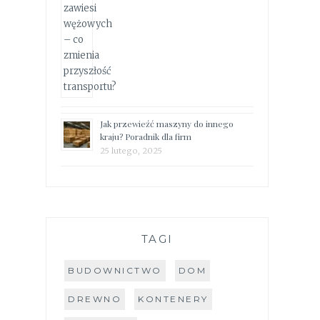
Jak przewieźć maszyny do innego
kraju? Poradnik dla firm
25 lutego, 2025
TAGI
BUDOWNICTWO
DOM
DREWNO
KONTENERY