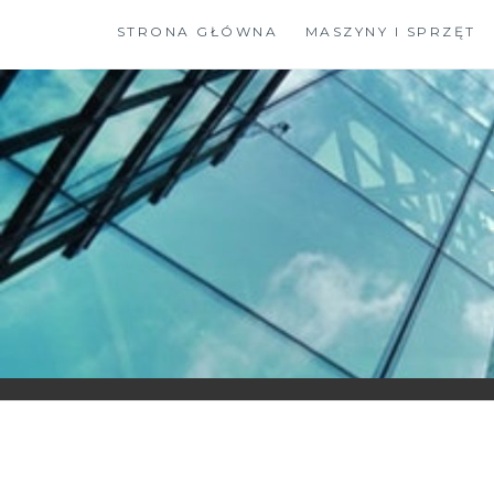
Skip
STRONA GŁÓWNA
MASZYNY I SPRZĘT
to
content