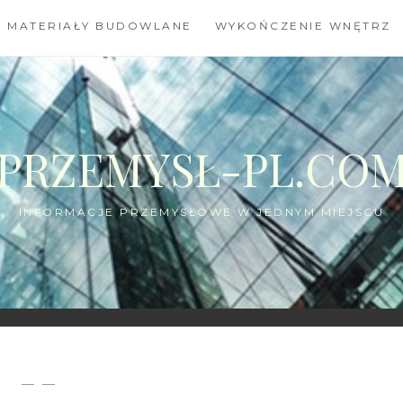
MATERIAŁY BUDOWLANE
WYKOŃCZENIE WNĘTRZ
PRZEMYSŁ-PL.CO
INFORMACJE PRZEMYSŁOWE W JEDNYM MIEJSCU
— —