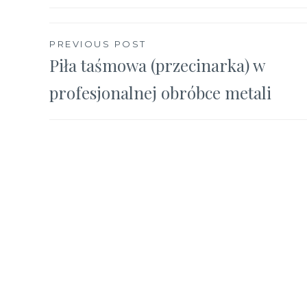
Nawigacja
PREVIOUS POST
Piła taśmowa (przecinarka) w
wpisu
profesjonalnej obróbce metali