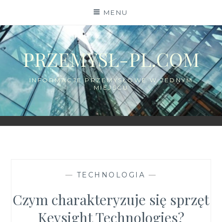
Skip
MENU
to
content
PRZEMYSŁ-PL.COM
INFORMACJE PRZEMYSŁOWE W JEDNYM
MIEJSCU
—
TECHNOLOGIA
—
Czym charakteryzuje się sprzęt
Keysight Technologies?