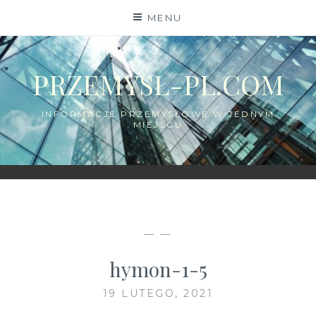
Skip
MENU
to
content
PRZEMYSŁ-PL.COM
INFORMACJE PRZEMYSŁOWE W JEDNYM
MIEJSCU
— —
hymon-1-5
19 LUTEGO, 2021