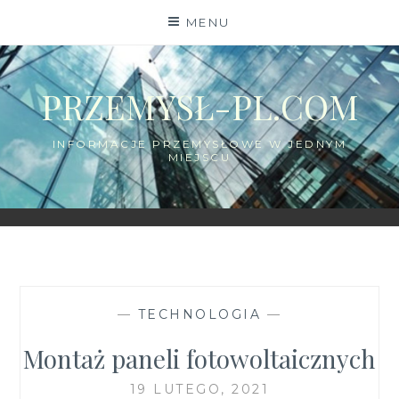
Skip
MENU
to
content
PRZEMYSŁ-PL.COM
INFORMACJE PRZEMYSŁOWE W JEDNYM
MIEJSCU
—
TECHNOLOGIA
—
Montaż paneli fotowoltaicznych
19 LUTEGO, 2021