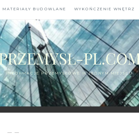
MATERIAŁY BUDOWLANE
WYKOŃCZENIE WNĘTRZ
PRZEMYSŁ-PL.CO
INFORMACJE PRZEMYSŁOWE W JEDNYM MIEJSCU
— —