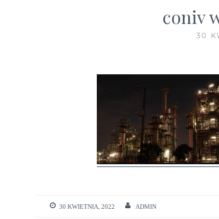
coniv w
30 K
30 KWIETNIA, 2022
ADMIN