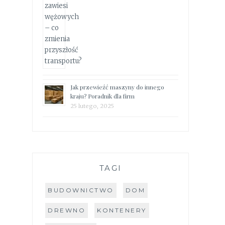
Jak przewieźć maszyny do innego
kraju? Poradnik dla firm
25 lutego, 2025
TAGI
BUDOWNICTWO
DOM
DREWNO
KONTENERY