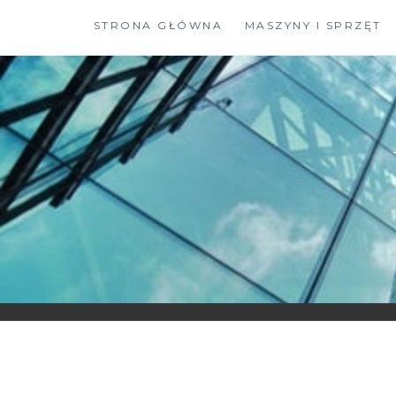
Skip
STRONA GŁÓWNA
MASZYNY I SPRZĘT
to
content