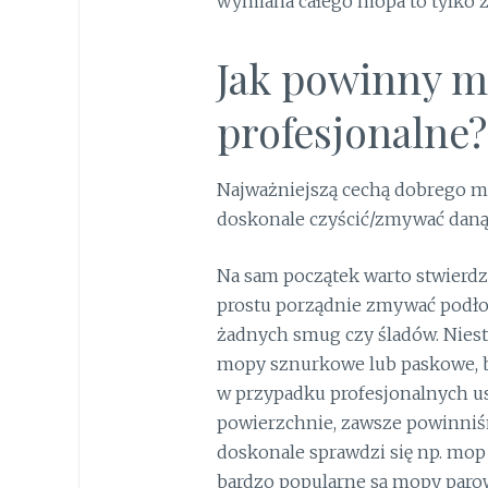
wymiana całego mopa to tylko z
Jak powinny m
profesjonalne?
Najważniejszą cechą dobrego mo
doskonale czyścić/zmywać daną
Na sam początek warto stwierd
prostu porządnie zmywać podłog
żadnych smug czy śladów. Nieste
mopy sznurkowe lub paskowe, ba
w przypadku profesjonalnych us
powierzchnie, zawsze powinniśm
doskonale sprawdzi się np. mop 
bardzo popularne są mopy paro