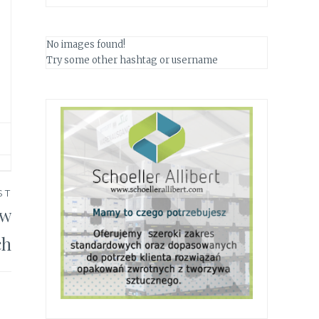
No images found!
Try some other hashtag or username
ST
ów
ch