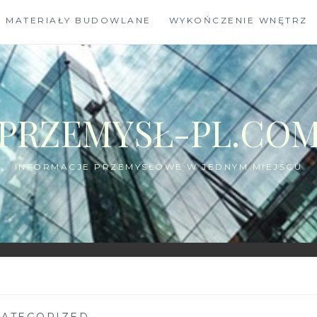
MATERIAŁY BUDOWLANE
WYKOŃCZENIE WNĘTRZ
PRZEMYSŁ-PL.CO
INFORMACJE PRZEMYSŁOWE W JEDNYM MIEJSCU
ATEGORIZED
—