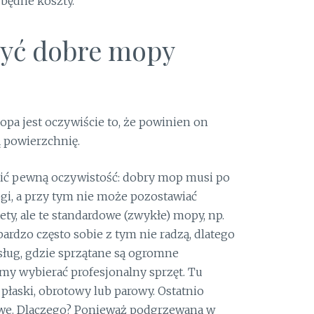
będne koszty.
yć dobre mopy
pa jest oczywiście to, że powinien on
 powierzchnię.
zić pewną oczywistość: dobry mop musi po
i, a przy tym nie może pozostawiać
ty, ale te standardowe (zwykłe) mopy, np.
rdzo często sobie z tym nie radzą, dlatego
ług, gdzie sprzątane są ogromne
y wybierać profesjonalny sprzęt. Tu
płaski, obrotowy lub parowy. Ostatnio
we. Dlaczego? Ponieważ podgrzewana w