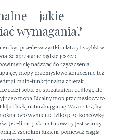
alne – jakie
iać wymagania?
ien być przede wszystkim łatwy i szybki w
ią, że sprzątanie będzie jeszcze
powinien się nadawać do czyszczenia
Kupujący mopy przemysłowe koniecznie też
edrogi multi-funkcjonalny zbierak
ze radzi sobie ze sprzątaniem podłogi, ale
dycyjnego mopa. Idealny mop przemysłowy to
 kija i białą naturalną gumę. Ważne też, by
 można było wymienić tylko jego końcówkę,
ża. Jeżeli mop skonstruowany jest w inny
omijać szerokim łukiem, ponieważ ciągła