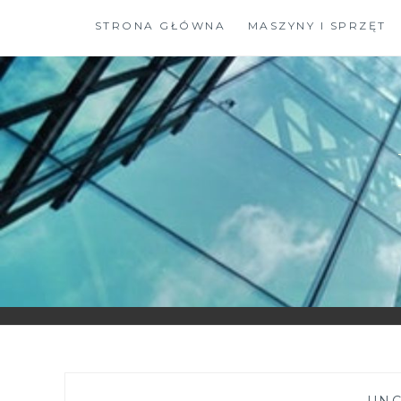
Skip
STRONA GŁÓWNA
MASZYNY I SPRZĘT
to
content
—
UNC