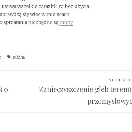
usuwa wszelkie zarazki i to bez użycia
 sprawdzą się wiec w miejscach
o sprzątania niezbędne są
mopy
D
RÓŻNE
NEXT PO
ś o
Zanieczyszczenie gleb teren
przemysłowy