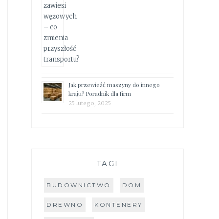
Jak przewieźć maszyny do innego
kraju? Poradnik dla firm
25 lutego, 2025
TAGI
BUDOWNICTWO
DOM
DREWNO
KONTENERY