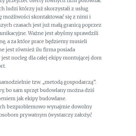
 przejrzeć oferty równych firm porównać
ch ludzi którzy już skorzystali z usług
ę możliwości skontaktować się z nimi i
ych czasach jest już małą granicą poprzez
munikacyjne. Ważne jest abyśmy sprawdzili
nę, a za które prace będziemy musieli
 jest również ilu firma posiada
jest nocleg dla całej ekipy montującej dom
rt.
amodzielnie tzw. „metodą gospodarczą”.
wy, bo sam sprzęt budowlany można dziś
niem jak ekipy budowlane.
ch bezproblemowo wynajmie dowolny
eż osobom prywatnym (wystarczy założyć