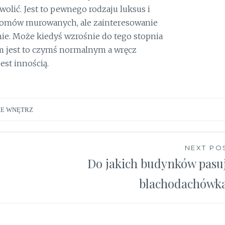
olić. Jest to pewnego rodzaju luksus i
domów murowanych, ale zainteresowanie
nie. Może kiedyś wzrośnie do tego stopnia
m jest to czymś normalnym a wręcz
st innością.
E WNĘTRZ
NEXT PO
Do jakich budynków pasu
blachodachówk