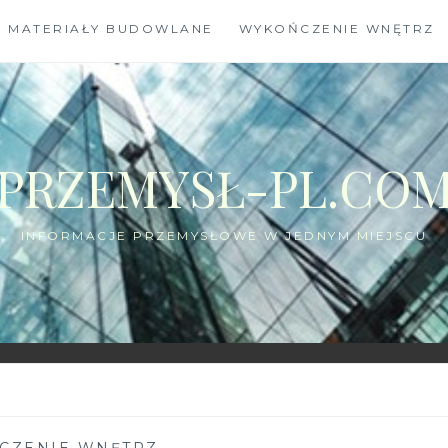
MATERIAŁY BUDOWLANE
WYKOŃCZENIE WNĘTRZ
PRZEMYSŁ-PL.CO
INFORMACJE PRZEMYSŁOWE W JEDNYM MIEJSCU
CZENIE WNĘTRZ
—