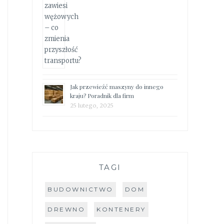
Jak przewieźć maszyny do innego
kraju? Poradnik dla firm
25 lutego, 2025
TAGI
BUDOWNICTWO
DOM
DREWNO
KONTENERY