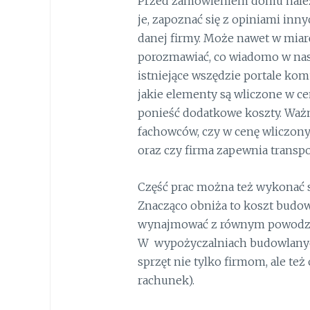
Przed zamówieniem domu należy
je, zapoznać się z opiniami inny
danej firmy. Może nawet w miar
porozmawiać, co wiadomo w nasz
istniejące wszędzie portale ko
jakie elementy są wliczone w ce
ponieść dodatkowe koszty. Ważne
fachowców, czy w cenę wliczony 
oraz czy firma zapewnia transpo
Część prac można też wykonać s
Znacząco obniża to koszt budo
wynajmować z równym powodze
W wypożyczalniach budowlany
sprzęt nie tylko firmom, ale t
rachunek).