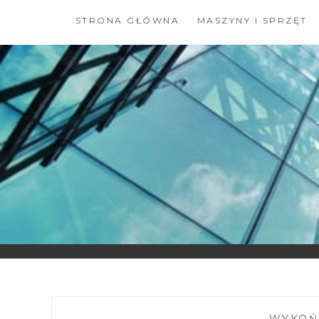
Skip
STRONA GŁÓWNA
MASZYNY I SPRZĘT
to
content
—
WYKOŃ