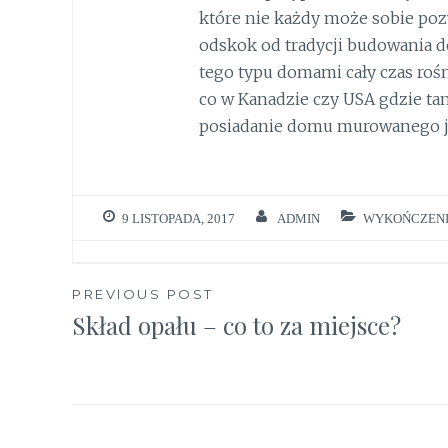
które nie każdy może sobie pozw
odskok od tradycji budowania 
tego typu domami cały czas roś
co w Kanadzie czy USA gdzie ta
posiadanie domu murowanego je
9 LISTOPADA, 2017
ADMIN
WYKOŃCZENI
Nawigacja
PREVIOUS POST
Skład opału – co to za miejsce?
wpisu