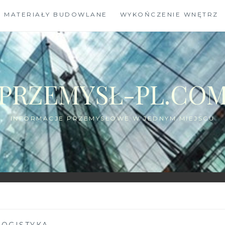
MATERIAŁY BUDOWLANE
WYKOŃCZENIE WNĘTRZ
PRZEMYSŁ-PL.CO
INFORMACJE PRZEMYSŁOWE W JEDNYM MIEJSCU
LOGISTYKA
—