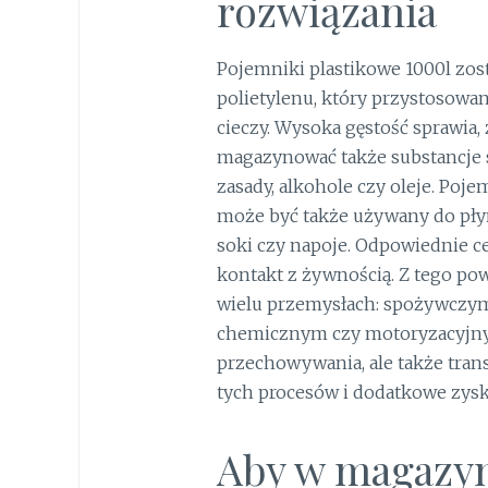
rozwiązania
Pojemniki plastikowe 1000l zos
polietylenu, który przystosow
cieczy. Wysoka gęstość sprawia
magazynować także substancje s
zasady, alkohole czy oleje. Po
może być także używany do pł
soki czy napoje. Odpowiednie c
kontakt z żywnością. Z tego p
wielu przemysłach: spożywczy
chemicznym czy motoryzacyjnym
przechowywania, ale także tran
tych procesów i dodatkowe zysk
Aby w magazyn