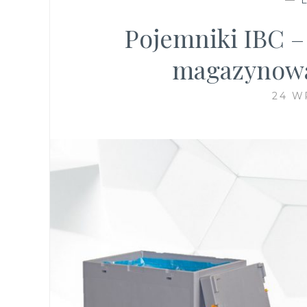
Pojemniki IBC –
magazynowan
24 W