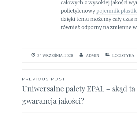
calowych z wysokiej jakości w
polietylenowy
pojemnik plasti
dzięki temu możemy cały czas m
również odporny na zmienne w
24 WRZEŚNIA, 2020
ADMIN
LOGISTYKA
Nawigacja
PREVIOUS POST
Uniwersalne palety EPAL – skąd ta
wpisu
gwarancja jakości?