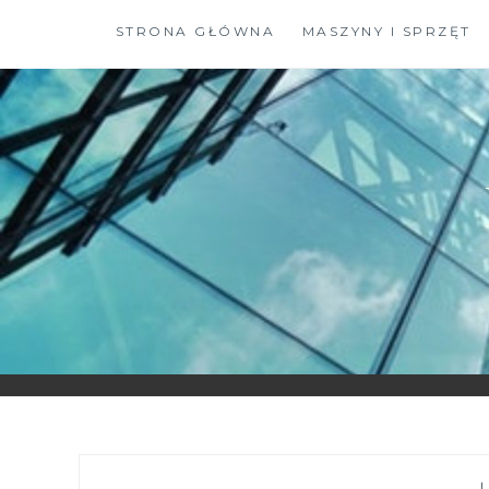
Skip
STRONA GŁÓWNA
MASZYNY I SPRZĘT
to
content
—