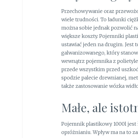
Przechowywanie oraz przewożen
wiele trudności. To ładunki ciężk
można sobie jednak pozwolić na
większe koszty. Pojemniki pla
ustawiać jeden na drugim. Jest
galwanizowanego, który stanowi
wewnątrz pojemnika z polietylen
przede wszystkim przed uszkodz
spodzie palecie drewnianej, met
także zastosowanie wózka widł
Małe, ale isto
Pojemnik plastikowy 1000l jest 
opróżnianiu. Wpływ ma na to z