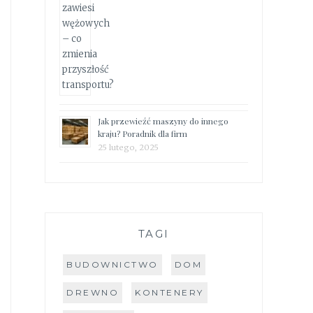
Jak przewieźć maszyny do innego
kraju? Poradnik dla firm
25 lutego, 2025
TAGI
BUDOWNICTWO
DOM
DREWNO
KONTENERY